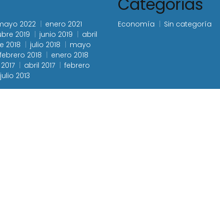
Categorías
mayo 2022
enero 2021
Economía
Sin categoría
ubre 2019
junio 2019
abril
e 2018
julio 2018
mayo
febrero 2018
enero 2018
 2017
abril 2017
febrero
julio 2013